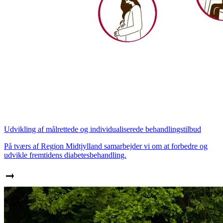
Udvikling af målrettede og individualiserede behandlingstilbud
På tværs af Region Midtjylland samarbejder vi om at forbedre og
udvikle fremtidens diabetesbehandling.