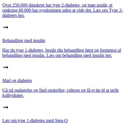
Over 250.000 danskere har type 2-diabetes, og man anslår, at
omkring 60.000 har sygdommen uden at vide det. Læs om Type 2-
diabetes her.
Behandling med insulin
Har du type 1-diabetes, består din behandling først og fremmest af
behandling med insulin. Læs om behandling med insulin her.
Mad og diabetes
Gå på opdagelse og find opskrifter, videoer og få et tip til at tælle
kulhydrater.
Lær om type 1-diabetes med Sten-O