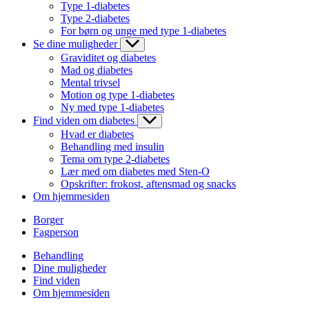
Type 1-diabetes
Type 2-diabetes
For børn og unge med type 1-diabetes
Se dine muligheder
Graviditet og diabetes
Mad og diabetes
Mental trivsel
Motion og type 1-diabetes
Ny med type 1-diabetes
Find viden om diabetes
Hvad er diabetes
Behandling med insulin
Tema om type 2-diabetes
Lær med om diabetes med Sten-O
Opskrifter: frokost, aftensmad og snacks
Om hjemmesiden
Borger
Fagperson
Behandling
Dine muligheder
Find viden
Om hjemmesiden