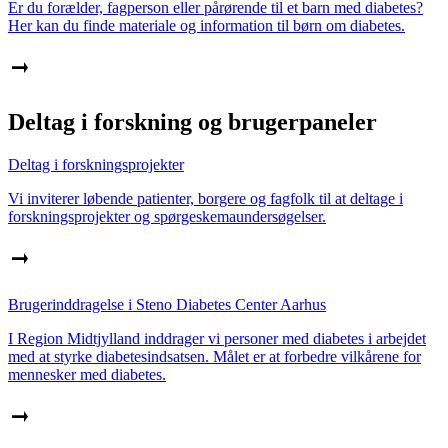
Er du forælder, fagperson eller pårørende til et barn med diabetes?
Her kan du finde materiale og information til børn om diabetes.
Deltag i forskning og brugerpaneler
Deltag i forskningsprojekter
Vi inviterer løbende patienter, borgere og fagfolk til at deltage i
forskningsprojekter og spørgeskemaundersøgelser.
Brugerinddragelse i Steno Diabetes Center Aarhus
I Region Midtjylland inddrager vi personer med diabetes i arbejdet
med at styrke diabetesindsatsen. Målet er at forbedre vilkårene for
mennesker med diabetes.