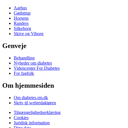
Aarhus
Gødstrup
Horsens
Randers
Silkeborg
Skive og Viborg
Genveje
Behandling
Nyheder om diabetes
Videncenter For Diabetes
For fagfolk
Om hjemmesiden
Om diabetes.rm.dk
Skriv til webredaktøren
Tilgængelighedserklæring
Cookies
Juridisk information
Dine data