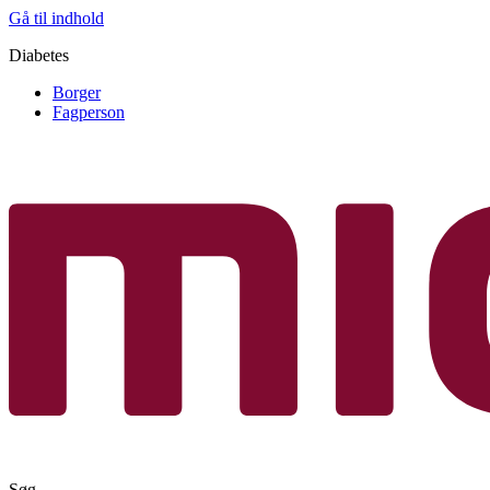
Gå til indhold
Diabetes
Borger
Fagperson
Søg