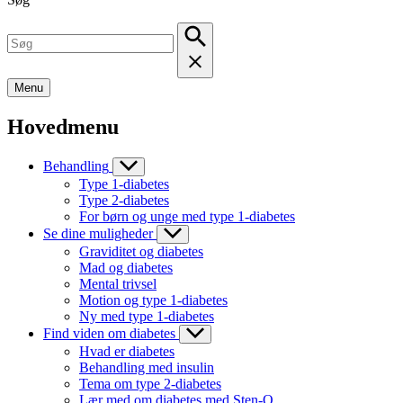
Menu
Hovedmenu
Behandling
Type 1-diabetes
Type 2-diabetes
For børn og unge med type 1-diabetes
Se dine muligheder
Graviditet og diabetes
Mad og diabetes
Mental trivsel
Motion og type 1-diabetes
Ny med type 1-diabetes
Find viden om diabetes
Hvad er diabetes
Behandling med insulin
Tema om type 2-diabetes
Lær med om diabetes med Sten-O