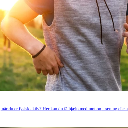
når du er fysisk aktiv? Her kan du få hjælp med motion, træning elle an